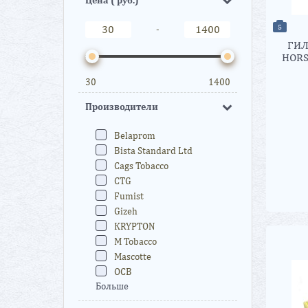
5
-
ГИЛ
HORS
30
1400
Производители
Belaprom
Bista Standard Ltd
Cags Tobacco
CTG
Fumist
Gizeh
KRYPTON
M Tobacco
Mascotte
OCB
Больше