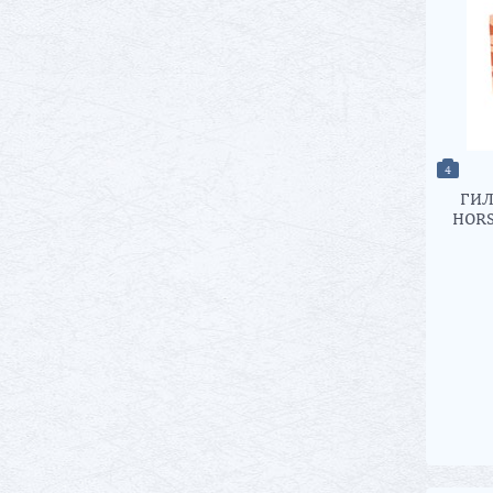
4
ГИЛ
HORS