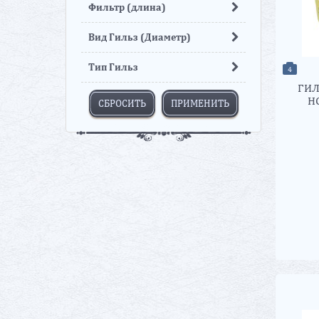
Фильтр (длина)
Вид Гильз (Диаметр)
Тип Гильз
4
ГИЛ
H